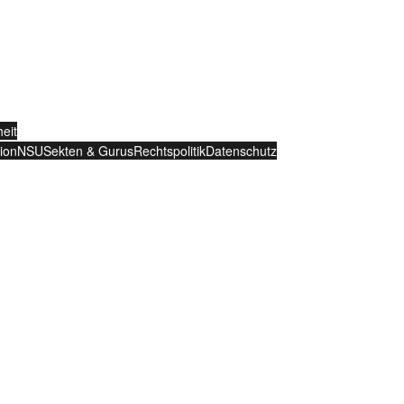
Claudia Sanders
Positionen
Verlegerin: Dressur-S
eit
ion
NSU
Sekten & Gurus
Rechtspolitik
Datenschutz