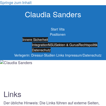
Springe zum Inhalt
Claudia Sanders
Start
Vita
Positionen
Innere Sicherheit
Integration
NSU
Sekten & Gurus
Rechtspolitik
Datenschutz
Verlegerin: Dressur-Studien
Links
Impressum/Datenschutz
Links
Der übliche Hinweis: Die Links führen auf externe Seiten,