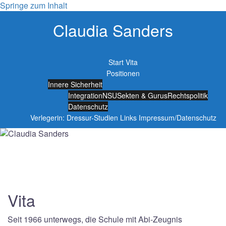
Springe zum Inhalt
Claudia Sanders
Start
Vita
Positionen
Innere Sicherheit
Integration
NSU
Sekten & Gurus
Rechtspolitik
Datenschutz
Verlegerin: Dressur-Studien
Links
Impressum/Datenschutz
Vita
Seit 1966 unterwegs, die Schule mit Abi-Zeugnis