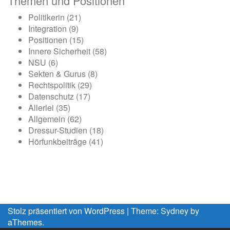
Themen und Positionen
Politikerin
(21)
Integration
(9)
Positionen
(15)
Innere Sicherheit
(58)
NSU
(6)
Sekten & Gurus
(8)
Rechtspolitik
(29)
Datenschutz
(17)
Allerlei
(35)
Allgemein
(62)
Dressur-Studien
(18)
Hörfunkbeiträge
(41)
Stolz präsentiert von WordPress
|
Theme:
Sydney
by
aThemes.