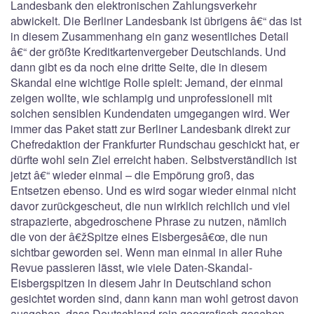
Landesbank den elektronischen Zahlungsverkehr
abwickelt. Die Berliner Landesbank ist übrigens â€“ das ist
in diesem Zusammenhang ein ganz wesentliches Detail
â€“ der größte Kreditkartenvergeber Deutschlands. Und
dann gibt es da noch eine dritte Seite, die in diesem
Skandal eine wichtige Rolle spielt: Jemand, der einmal
zeigen wollte, wie schlampig und unprofessionell mit
solchen sensiblen Kundendaten umgegangen wird. Wer
immer das Paket statt zur Berliner Landesbank direkt zur
Chefredaktion der Frankfurter Rundschau geschickt hat, er
dürfte wohl sein Ziel erreicht haben. Selbstverständlich ist
jetzt â€“ wieder einmal – die Empörung groß, das
Entsetzen ebenso. Und es wird sogar wieder einmal nicht
davor zurückgescheut, die nun wirklich reichlich und viel
strapazierte, abgedroschene Phrase zu nutzen, nämlich
die von der â€žSpitze eines Eisbergesâ€œ, die nun
sichtbar geworden sei. Wenn man einmal in aller Ruhe
Revue passieren lässt, wie viele Daten-Skandal-
Eisbergspitzen in diesem Jahr in Deutschland schon
gesichtet worden sind, dann kann man wohl getrost davon
ausgehen, dass Deutschland rein geografisch gesehen