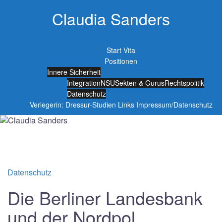
Springe
Claudia Sanders
zum
Inhalt
Start
Vita
Positionen
Innere Sicherheit
Integration
NSU
Sekten & Gurus
Rechtspolitik
Datenschutz
Verlegerin: Dressur-Studien
Links
Impressum/Datenschutz
Datenschutz
Die Berliner Landesbank
und der Nordpol