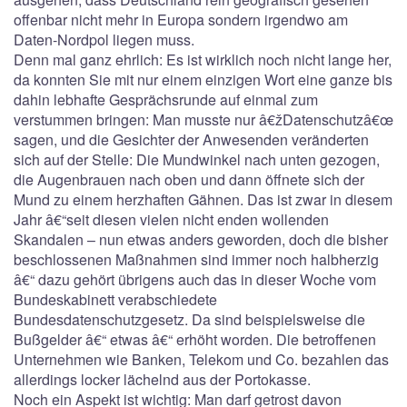
offenbar nicht mehr in Europa sondern irgendwo am
Daten-Nordpol liegen muss.
Denn mal ganz ehrlich: Es ist wirklich noch nicht lange her,
da konnten Sie mit nur einem einzigen Wort eine ganze bis
dahin lebhafte Gesprächsrunde auf einmal zum
verstummen bringen: Man musste nur â€žDatenschutzâ€œ
sagen, und die Gesichter der Anwesenden veränderten
sich auf der Stelle: Die Mundwinkel nach unten gezogen,
die Augenbrauen nach oben und dann öffnete sich der
Mund zu einem herzhaften Gähnen. Das ist zwar in diesem
Jahr â€“seit diesen vielen nicht enden wollenden
Skandalen – nun etwas anders geworden, doch die bisher
beschlossenen Maßnahmen sind immer noch halbherzig
â€“ dazu gehört übrigens auch das in dieser Woche vom
Bundeskabinett verabschiedete
Bundesdatenschutzgesetz. Da sind beispielsweise die
Bußgelder â€“ etwas â€“ erhöht worden. Die betroffenen
Unternehmen wie Banken, Telekom und Co. bezahlen das
allerdings locker lächelnd aus der Portokasse.
Noch ein Aspekt ist wichtig: Man darf getrost davon