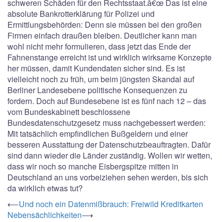
schweren Schäden für den Rechtsstaat.â€œ Das ist eine
absolute Bankrotterklärung für Polizei und
Ermittlungsbehörden: Denn sie müssen bei den großen
Firmen einfach draußen bleiben. Deutlicher kann man
wohl nicht mehr formulieren, dass jetzt das Ende der
Fahnenstange erreicht ist und wirklich wirksame Konzepte
her müssen, damit Kundendaten sicher sind. Es ist
vielleicht noch zu früh, um beim jüngsten Skandal auf
Berliner Landesebene politische Konsequenzen zu
fordern. Doch auf Bundesebene ist es fünf nach 12 – das
vom Bundeskabinett beschlossene
Bundesdatenschutzgesetz muss nachgebessert werden:
Mit tatsächlich empfindlichen Bußgeldern und einer
besseren Ausstattung der Datenschutzbeauftragten. Dafür
sind dann wieder die Länder zuständig. Wollen wir wetten,
dass wir noch so manche Eisbergspitze mitten in
Deutschland an uns vorbeiziehen sehen werden, bis sich
da wirklich etwas tut?
Beitrags-
⟵
Und noch ein Datenmißbrauch: Freiwild Kreditkarten
Nebensächlichkeiten
⟶
Navigation