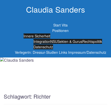
Springe
Claudia Sanders
zum
Inhalt
Start
Vita
Positionen
Innere Sicherheit
Integration
NSU
Sekten & Gurus
Rechtspolitik
Datenschutz
Verlegerin: Dressur-Studien
Links
Impressum/Datenschutz
Schlagwort:
Richter